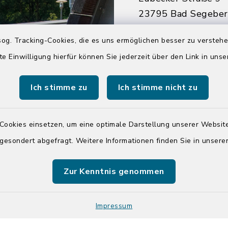
23795 Bad Segebe
04551 964-0
og. Tracking-Cookies, die es uns ermöglichen besser zu versteh
04551 964-111
te Einwilligung hierfür können Sie jederzeit über den Link in uns
info@badsegebe
Ich stimme zu
Ich stimme nicht zu
youtube
Cookies einsetzen, um eine optimale Darstellung unserer Website
Quicklinks
 gesondert abgefragt. Weitere Informationen finden Sie in unser
Kreis Segeberg
Zur Kenntnis genommen
Tourist-Info der St
Segeberg
Impressum