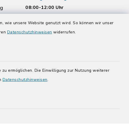
rg
08:00-12:00 Uhr
Donnerstag zusätzlich:
en, wie unsere Website genutzt wird. So können wir unser
14:00-17:00 Uhr
eren
Datenschutzhinweisen
widerrufen.
rg.de
 zu ermöglichen. Die Einwilligung zur Nutzung weiterer
en
Datenschutzhinweisen
.
adt Bad