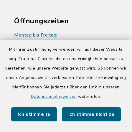
Öffnungszeiten
Montag bis Freitag:
08:00-12:00 Uhr
Mit Ihrer Zustimmung verwenden wir auf dieser Website
Donnerstag zusätzlich:
sog. Tracking-Cookies, die es uns ermöglichen besser zu
14:00-17:00 Uhr
verstehen, wie unsere Website genutzt wird. So können wir
unser Angebot weiter verbessern. Ihre erteilte Einwilligung
hierfür können Sie jederzeit über den Link in unseren
Quicklinks
Datenschutzhinweisen
widerrufen.
Kreis Segeberg
Ich stimme zu
Ich stimme nicht zu
Tourist-Info der Stadt Bad Segeberg