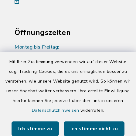
youtube
Öffnungszeiten
Montag bis Freitag:
08:00-12:00 Uhr
Mit Ihrer Zustimmung verwenden wir auf dieser Website
Donnerstag zusätzlich:
sog. Tracking-Cookies, die es uns ermöglichen besser zu
14:00-17:00 Uhr
verstehen, wie unsere Website genutzt wird. So können wir
unser Angebot weiter verbessern. Ihre erteilte Einwilligung
hierfür können Sie jederzeit über den Link in unseren
Quicklinks
Datenschutzhinweisen
widerrufen.
Kreis Segeberg
Ich stimme zu
Ich stimme nicht zu
Tourist-Info der Stadt Bad Segeberg