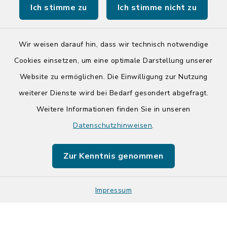
Ich stimme zu
Ich stimme nicht zu
Tourist-Info der Stadt Bad Segeberg
Wir weisen darauf hin, dass wir technisch notwendige
Cookies einsetzen, um eine optimale Darstellung unserer
Website zu ermöglichen. Die Einwilligung zur Nutzung
Kontakt
weiterer Dienste wird bei Bedarf gesondert abgefragt.
Weitere Informationen finden Sie in unseren
Barrierefreiheit
Datenschutzhinweisen
.
Datenschutz
Zur Kenntnis genommen
Impressum
Impressum
Sitemap
Cookie-Einstellungen