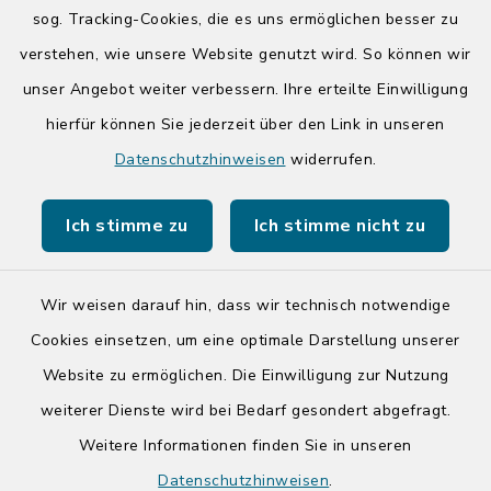
Donnerstag zusätzlich:
sog. Tracking-Cookies, die es uns ermöglichen besser zu
14:00-17:00 Uhr
verstehen, wie unsere Website genutzt wird. So können wir
unser Angebot weiter verbessern. Ihre erteilte Einwilligung
hierfür können Sie jederzeit über den Link in unseren
Quicklinks
Datenschutzhinweisen
widerrufen.
Kreis Segeberg
Ich stimme zu
Ich stimme nicht zu
Tourist-Info der Stadt Bad Segeberg
Wir weisen darauf hin, dass wir technisch notwendige
Cookies einsetzen, um eine optimale Darstellung unserer
Website zu ermöglichen. Die Einwilligung zur Nutzung
Kontakt
weiterer Dienste wird bei Bedarf gesondert abgefragt.
Weitere Informationen finden Sie in unseren
Barrierefreiheit
Datenschutzhinweisen
.