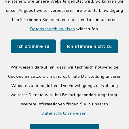
14:00-17:00 Uhr
verstehen, wie unsere Website genutzt wird. So können wir
unser Angebot weiter verbessern. Ihre erteilte Einwilligung
hierfür können Sie jederzeit über den Link in unseren
Quicklinks
Datenschutzhinweisen
widerrufen.
Kreis Segeberg
Ich stimme zu
Ich stimme nicht zu
Tourist-Info der Stadt Bad Segeberg
Wir weisen darauf hin, dass wir technisch notwendige
Cookies einsetzen, um eine optimale Darstellung unserer
Website zu ermöglichen. Die Einwilligung zur Nutzung
Kontakt
weiterer Dienste wird bei Bedarf gesondert abgefragt.
Weitere Informationen finden Sie in unseren
Barrierefreiheit
Datenschutzhinweisen
.
Datenschutz