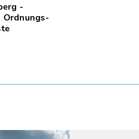
berg -
- Ordnungs-
ste