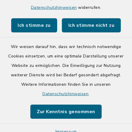
Quicklinks
Datenschutzhinweisen
widerrufen.
Kreis Segeberg
Ich stimme zu
Ich stimme nicht zu
Tourist-Info der Stadt Bad Segeberg
Wir weisen darauf hin, dass wir technisch notwendige
Cookies einsetzen, um eine optimale Darstellung unserer
Website zu ermöglichen. Die Einwilligung zur Nutzung
Kontakt
weiterer Dienste wird bei Bedarf gesondert abgefragt.
Weitere Informationen finden Sie in unseren
Barrierefreiheit
Datenschutzhinweisen
.
Datenschutz
Zur Kenntnis genommen
Impressum
Impressum