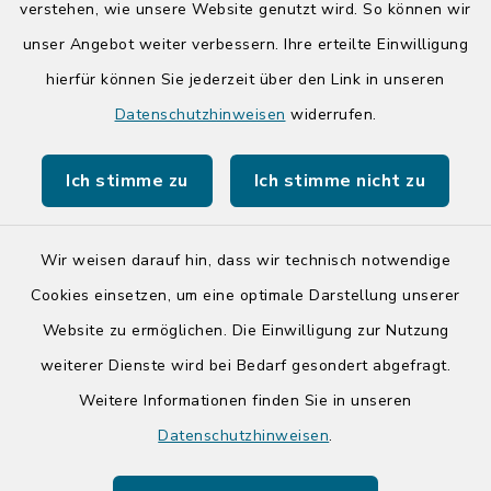
14:00-17:00 Uhr
verstehen, wie unsere Website genutzt wird. So können wir
unser Angebot weiter verbessern. Ihre erteilte Einwilligung
hierfür können Sie jederzeit über den Link in unseren
Quicklinks
Datenschutzhinweisen
widerrufen.
Kreis Segeberg
Ich stimme zu
Ich stimme nicht zu
Tourist-Info der Stadt Bad Segeberg
Wir weisen darauf hin, dass wir technisch notwendige
Cookies einsetzen, um eine optimale Darstellung unserer
Website zu ermöglichen. Die Einwilligung zur Nutzung
Kontakt
weiterer Dienste wird bei Bedarf gesondert abgefragt.
Weitere Informationen finden Sie in unseren
Barrierefreiheit
Datenschutzhinweisen
.
Datenschutz