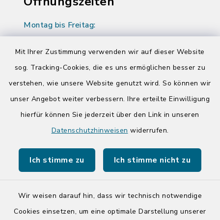
Öffnungszeiten
Montag bis Freitag:
08:00-12:00 Uhr
Mit Ihrer Zustimmung verwenden wir auf dieser Website
Donnerstag zusätzlich:
sog. Tracking-Cookies, die es uns ermöglichen besser zu
14:00-17:00 Uhr
verstehen, wie unsere Website genutzt wird. So können wir
unser Angebot weiter verbessern. Ihre erteilte Einwilligung
Quicklinks
hierfür können Sie jederzeit über den Link in unseren
Datenschutzhinweisen
widerrufen.
Kreis Segeberg
Ich stimme zu
Ich stimme nicht zu
Tourist-Info der Stadt Bad Segeberg
Wir weisen darauf hin, dass wir technisch notwendige
Cookies einsetzen, um eine optimale Darstellung unserer