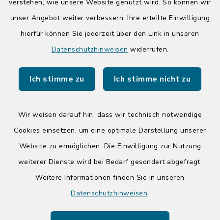
14:00-17:00 Uhr
verstehen, wie unsere Website genutzt wird. So können wir
unser Angebot weiter verbessern. Ihre erteilte Einwilligung
hierfür können Sie jederzeit über den Link in unseren
Quicklinks
Datenschutzhinweisen
widerrufen.
Kreis Segeberg
Ich stimme zu
Ich stimme nicht zu
Tourist-Info der Stadt Bad Segeberg
Wir weisen darauf hin, dass wir technisch notwendige
Cookies einsetzen, um eine optimale Darstellung unserer
Website zu ermöglichen. Die Einwilligung zur Nutzung
Kontakt
weiterer Dienste wird bei Bedarf gesondert abgefragt.
Weitere Informationen finden Sie in unseren
Barrierefreiheit
Datenschutzhinweisen
.
Datenschutz