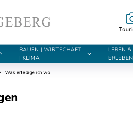
Tour
BAUEN | WIRTSCHAFT
LEBEN &
| KLIMA
ERLEBE
Was erledige ich wo
igen