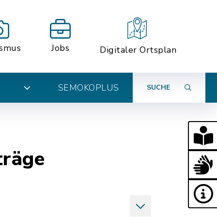
ismus
Jobs
Digitaler Ortsplan
SEMOKOPLUS
SUCHE
N
träge