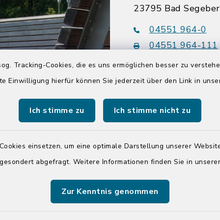
23795 Bad Segebe
04551 964-0
04551 964-111
info@badsegebe
og. Tracking-Cookies, die es uns ermöglichen besser zu versteh
te Einwilligung hierfür können Sie jederzeit über den Link in uns
youtube
Ich stimme zu
Ich stimme nicht zu
Quicklinks
Cookies einsetzen, um eine optimale Darstellung unserer Website
Kreis Segeberg
 gesondert abgefragt. Weitere Informationen finden Sie in unser
Tourist-Info der St
Segeberg
Zur Kenntnis genommen