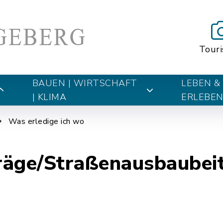
Tour
BAUEN | WIRTSCHAFT
LEBEN &
| KLIMA
ERLEBE
Was erledige ich wo
räge/Straßenausbaubei