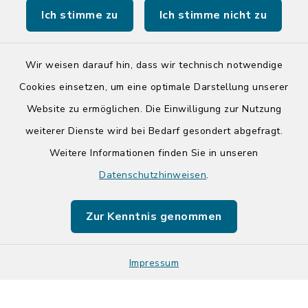
Ich stimme zu
Ich stimme nicht zu
Tourist-Info der Stadt Bad Segeberg
Wir weisen darauf hin, dass wir technisch notwendige
Cookies einsetzen, um eine optimale Darstellung unserer
Website zu ermöglichen. Die Einwilligung zur Nutzung
Kontakt
weiterer Dienste wird bei Bedarf gesondert abgefragt.
Weitere Informationen finden Sie in unseren
Barrierefreiheit
Datenschutzhinweisen
.
Datenschutz
Zur Kenntnis genommen
Impressum
Impressum
Sitemap
Cookie-Einstellungen