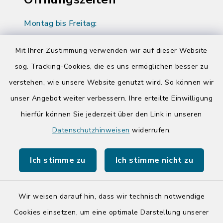
Montag bis Freitag:
08:00-12:00 Uhr
Mit Ihrer Zustimmung verwenden wir auf dieser Website
Donnerstag zusätzlich:
sog. Tracking-Cookies, die es uns ermöglichen besser zu
14:00-17:00 Uhr
verstehen, wie unsere Website genutzt wird. So können wir
unser Angebot weiter verbessern. Ihre erteilte Einwilligung
Quicklinks
hierfür können Sie jederzeit über den Link in unseren
Datenschutzhinweisen
widerrufen.
Kreis Segeberg
Ich stimme zu
Ich stimme nicht zu
Tourist-Info der Stadt Bad Segeberg
Wir weisen darauf hin, dass wir technisch notwendige
Cookies einsetzen, um eine optimale Darstellung unserer