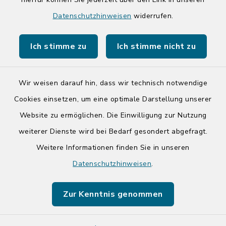
Quicklinks
Datenschutzhinweisen
widerrufen.
Kreis Segeberg
Ich stimme zu
Ich stimme nicht zu
Tourist-Info der Stadt Bad Segeberg
Wir weisen darauf hin, dass wir technisch notwendige
Cookies einsetzen, um eine optimale Darstellung unserer
Website zu ermöglichen. Die Einwilligung zur Nutzung
Kontakt
weiterer Dienste wird bei Bedarf gesondert abgefragt.
Weitere Informationen finden Sie in unseren
Barrierefreiheit
Datenschutzhinweisen
.
Datenschutz
Zur Kenntnis genommen
Impressum