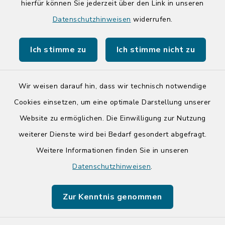
hierfür können Sie jederzeit über den Link in unseren
Quicklinks
Datenschutzhinweisen
widerrufen.
Kreis Segeberg
Ich stimme zu
Ich stimme nicht zu
Tourist-Info der Stadt Bad Segeberg
Wir weisen darauf hin, dass wir technisch notwendige
Cookies einsetzen, um eine optimale Darstellung unserer
Website zu ermöglichen. Die Einwilligung zur Nutzung
Kontakt
weiterer Dienste wird bei Bedarf gesondert abgefragt.
Weitere Informationen finden Sie in unseren
Barrierefreiheit
Datenschutzhinweisen
.
Datenschutz
Zur Kenntnis genommen
Impressum