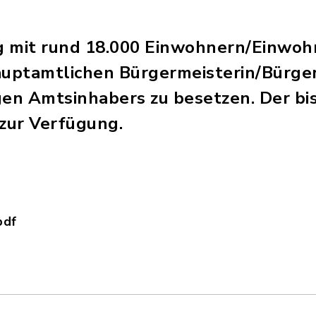
g mit rund 18.000 Einwohnern/Einwohn
hauptamtlichen Bürgermeisterin/Bürg
gen Amtsinhabers zu besetzen. Der b
 zur Verfügung.
pdf
ntmachung_BGM.pdf, Dateierweiterung: pdf, Date