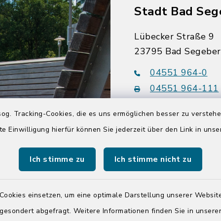
Stadt Bad Seg
Lübecker Straße 9
23795 Bad Segebe
04551 964-0
04551 964-111
info@badsegebe
og. Tracking-Cookies, die es uns ermöglichen besser zu versteh
te Einwilligung hierfür können Sie jederzeit über den Link in uns
youtube
Ich stimme zu
Ich stimme nicht zu
Quicklinks
Kreis Segeberg
Cookies einsetzen, um eine optimale Darstellung unserer Website
 gesondert abgefragt. Weitere Informationen finden Sie in unser
Tourist-Info der St