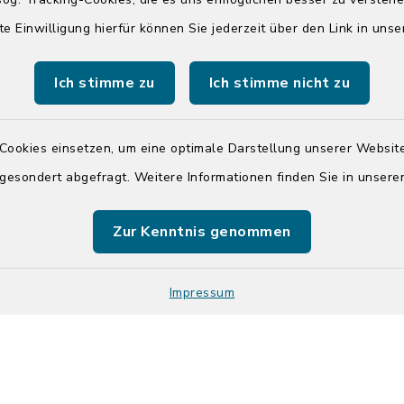
04551 964-111
te Einwilligung hierfür können Sie jederzeit über den Link in uns
info@badsegebe
Ich stimme zu
Ich stimme nicht zu
youtube
Cookies einsetzen, um eine optimale Darstellung unserer Website
Quicklinks
 gesondert abgefragt. Weitere Informationen finden Sie in unser
Kreis Segeberg
Zur Kenntnis genommen
Tourist-Info der St
Segeberg
Impressum
Kontakt
Barrier