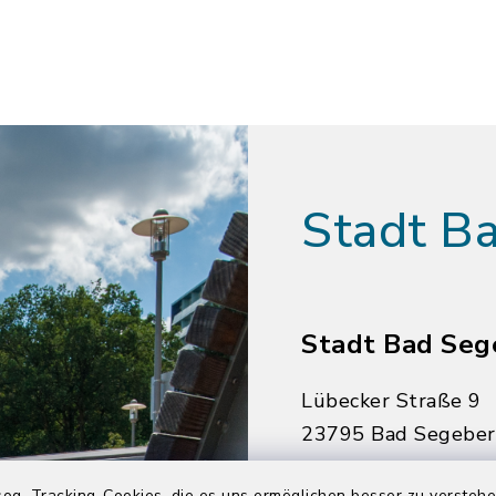
Stadt B
Stadt Bad Seg
Lübecker Straße 9
23795 Bad Segebe
04551 964-0
og. Tracking-Cookies, die es uns ermöglichen besser zu versteh