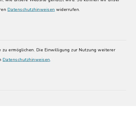
14:00-17:00 Uhr
eren
Datenschutzhinweisen
widerrufen.
rg.de
 zu ermöglichen. Die Einwilligung zur Nutzung weiterer
en
Datenschutzhinweisen
.
adt Bad
efreiheit
Datenschutz
Impressum