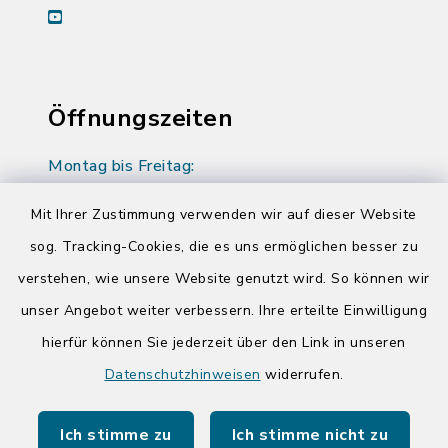
youtube
Öffnungszeiten
Montag bis Freitag:
08:00-12:00 Uhr
Mit Ihrer Zustimmung verwenden wir auf dieser Website
Donnerstag zusätzlich:
sog. Tracking-Cookies, die es uns ermöglichen besser zu
14:00-17:00 Uhr
verstehen, wie unsere Website genutzt wird. So können wir
unser Angebot weiter verbessern. Ihre erteilte Einwilligung
hierfür können Sie jederzeit über den Link in unseren
Quicklinks
Datenschutzhinweisen
widerrufen.
Kreis Segeberg
Ich stimme zu
Ich stimme nicht zu
Tourist-Info der Stadt Bad Segeberg