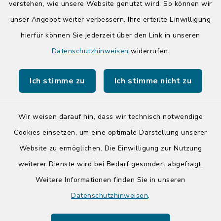
14:00-17:00 Uhr
verstehen, wie unsere Website genutzt wird. So können wir
unser Angebot weiter verbessern. Ihre erteilte Einwilligung
hierfür können Sie jederzeit über den Link in unseren
Quicklinks
Datenschutzhinweisen
widerrufen.
Kreis Segeberg
Ich stimme zu
Ich stimme nicht zu
Tourist-Info der Stadt Bad Segeberg
Wir weisen darauf hin, dass wir technisch notwendige
Cookies einsetzen, um eine optimale Darstellung unserer
Website zu ermöglichen. Die Einwilligung zur Nutzung
Kontakt
weiterer Dienste wird bei Bedarf gesondert abgefragt.
Weitere Informationen finden Sie in unseren
Barrierefreiheit
Datenschutzhinweisen
.
Datenschutz