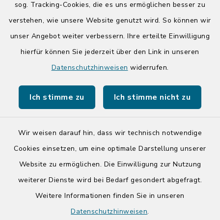
Donnerstag zusätzlich:
sog. Tracking-Cookies, die es uns ermöglichen besser zu
14:00-17:00 Uhr
verstehen, wie unsere Website genutzt wird. So können wir
unser Angebot weiter verbessern. Ihre erteilte Einwilligung
hierfür können Sie jederzeit über den Link in unseren
Quicklinks
Datenschutzhinweisen
widerrufen.
Kreis Segeberg
Ich stimme zu
Ich stimme nicht zu
Tourist-Info der Stadt Bad Segeberg
Wir weisen darauf hin, dass wir technisch notwendige
Cookies einsetzen, um eine optimale Darstellung unserer
Website zu ermöglichen. Die Einwilligung zur Nutzung
Kontakt
weiterer Dienste wird bei Bedarf gesondert abgefragt.
Weitere Informationen finden Sie in unseren
Barrierefreiheit
Datenschutzhinweisen
.