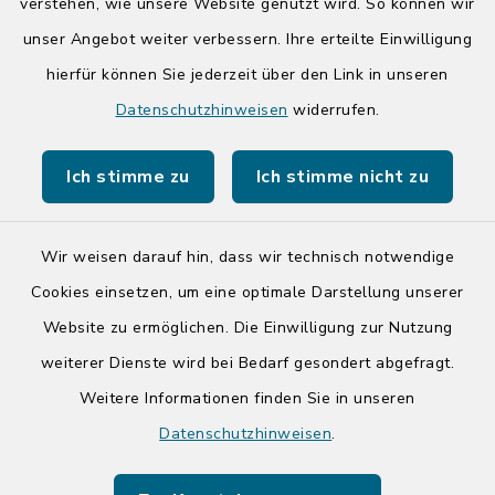
14:00-17:00 Uhr
verstehen, wie unsere Website genutzt wird. So können wir
unser Angebot weiter verbessern. Ihre erteilte Einwilligung
Quicklinks
hierfür können Sie jederzeit über den Link in unseren
Datenschutzhinweisen
widerrufen.
Kreis Segeberg
Ich stimme zu
Ich stimme nicht zu
Tourist-Info der Stadt Bad Segeberg
Wir weisen darauf hin, dass wir technisch notwendige
Cookies einsetzen, um eine optimale Darstellung unserer
Website zu ermöglichen. Die Einwilligung zur Nutzung
Kontakt
weiterer Dienste wird bei Bedarf gesondert abgefragt.
Weitere Informationen finden Sie in unseren
Barrierefreiheit
Datenschutzhinweisen
.
Datenschutz