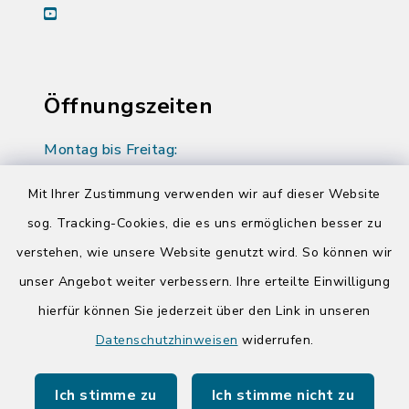
youtube
Öffnungszeiten
Montag bis Freitag:
08:00-12:00 Uhr
Mit Ihrer Zustimmung verwenden wir auf dieser Website
Donnerstag zusätzlich:
sog. Tracking-Cookies, die es uns ermöglichen besser zu
14:00-17:00 Uhr
verstehen, wie unsere Website genutzt wird. So können wir
unser Angebot weiter verbessern. Ihre erteilte Einwilligung
hierfür können Sie jederzeit über den Link in unseren
Quicklinks
Datenschutzhinweisen
widerrufen.
Kreis Segeberg
Ich stimme zu
Ich stimme nicht zu
Tourist-Info der Stadt Bad Segeberg