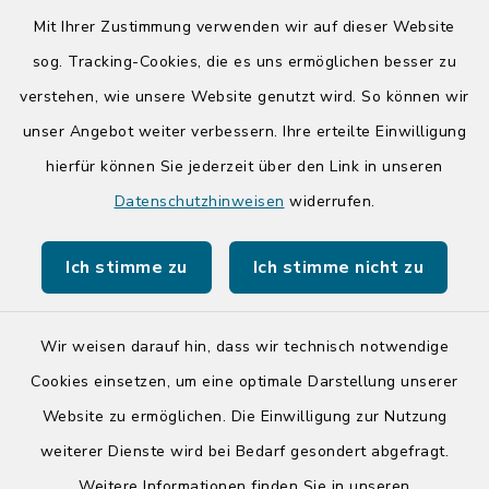
08:00-12:00 Uhr
Mit Ihrer Zustimmung verwenden wir auf dieser Website
Donnerstag zusätzlich:
sog. Tracking-Cookies, die es uns ermöglichen besser zu
14:00-17:00 Uhr
verstehen, wie unsere Website genutzt wird. So können wir
unser Angebot weiter verbessern. Ihre erteilte Einwilligung
hierfür können Sie jederzeit über den Link in unseren
Quicklinks
Datenschutzhinweisen
widerrufen.
Kreis Segeberg
Ich stimme zu
Ich stimme nicht zu
Tourist-Info der Stadt Bad Segeberg
Wir weisen darauf hin, dass wir technisch notwendige
Cookies einsetzen, um eine optimale Darstellung unserer
Website zu ermöglichen. Die Einwilligung zur Nutzung
Kontakt
weiterer Dienste wird bei Bedarf gesondert abgefragt.
Weitere Informationen finden Sie in unseren